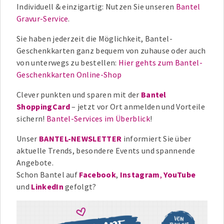
Individuell & einzigartig: Nutzen Sie unseren
Bantel
Gravur-Service
.
Sie haben jederzeit die Möglichkeit, Bantel-
Geschenkkarten ganz bequem von zuhause oder auch
von unterwegs zu bestellen:
Hier gehts zum Bantel-
Geschenkkarten Online-Shop
Clever punkten und sparen mit der
Bantel
ShoppingCard
– jetzt vor Ort anmelden und Vorteile
sichern!
Bantel-Services im Überblick
!
Unser
BANTEL-NEWSLETTER
informiert Sie über
aktuelle Trends, besondere Events und spannende
Angebote.
Schon Bantel auf
Facebook
,
Instagram
,
YouTube
und
LinkedIn
gefolgt?