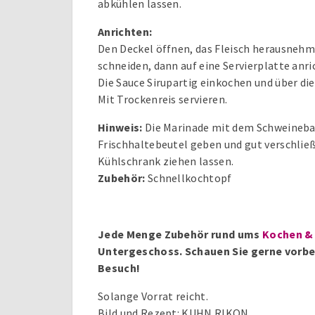
abkühlen lassen.
Anrichten:
Den Deckel öffnen, das Fleisch herausnehm
schneiden, dann auf eine Servierplatte anri
Die Sauce Sirupartig einkochen und über di
Mit Trockenreis servieren.
Hinweis:
Die Marinade mit dem Schweineba
Frischhaltebeutel geben und gut verschließ
Kühlschrank ziehen lassen.
Zubehör:
Schnellkochtopf
Jede Menge Zubehör rund ums
Kochen &
Untergeschoss. Schauen Sie gerne vorbei 
Besuch!
Solange Vorrat reicht.
Bild und Rezept: KUHN RIKON