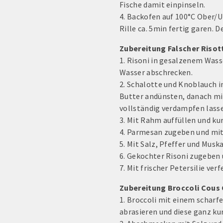
Fische damit einpinseln.
4. Backofen auf 100°C Ober/U
Rille ca. 5min fertig garen. D
Zubereitung Falscher Risot
1. Risoni in gesalzenem Was
Wasser abschrecken.
2. Schalotte und Knoblauch i
Butter andünsten, danach mi
vollständig verdampfen lass
3. Mit Rahm auffüllen und ku
4. Parmesan zugeben und mit
5. Mit Salz, Pfeffer und Mus
6. Gekochter Risoni zugeben
7. Mit frischer Petersilie verf
Zubereitung Broccoli Cous 
1. Broccoli mit einem scharf
abrasieren und diese ganz ku