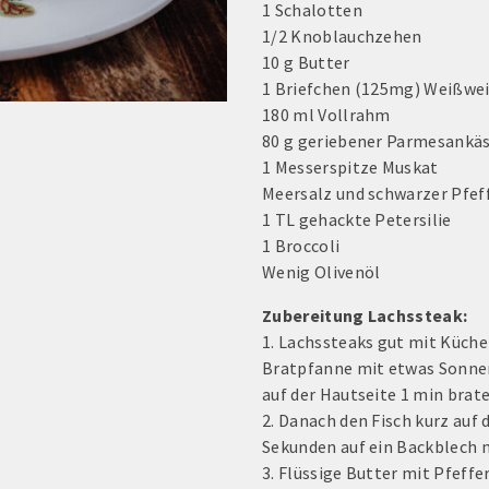
1 Schalotten
1/2 Knoblauchzehen
10 g Butter
1 Briefchen (125mg) Weißwe
180 ml Vollrahm
80 g geriebener Parmesankä
1 Messerspitze Muskat
Meersalz und schwarzer Pfeff
1 TL gehackte Petersilie
1 Broccoli
Wenig Olivenöl
Zubereitung Lachssteak:
1. Lachssteaks gut mit Küche
Bratpfanne mit etwas Sonne
auf der Hautseite 1 min brate
2. Danach den Fisch kurz auf 
Sekunden auf ein Backblech 
3. Flüssige Butter mit Pfeff