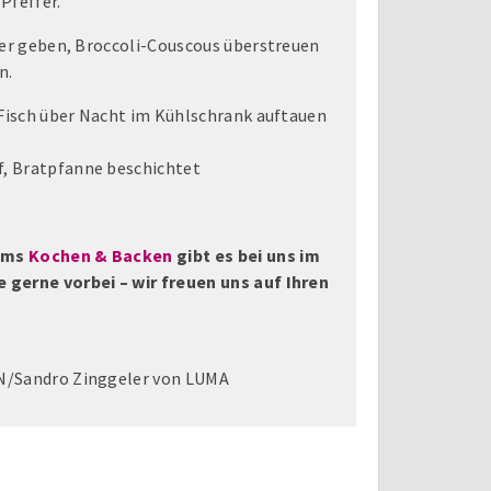
Pfeffer.
ler geben, Broccoli-Couscous überstreuen
n.
 Fisch über Nacht im Kühlschrank auftauen
, Bratpfanne beschichtet
ums
Kochen & Backen
gibt es bei uns im
gerne vorbei – wir freuen uns auf Ihren
N/Sandro Zinggeler von LUMA