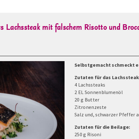
es Lachssteak mit falschem Risotto und Br
Selbstgemacht schmeckt es
Zutaten für das Lachssteak
4 Lachssteaks
2 EL Sonnenblumenöl
20 g Butter
Zitronenzeste
Salz und, schwarzer Pfeffer 
Zutaten für die Beilage:
250 g Risoni