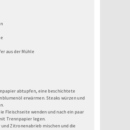
in
se
er aus der Mühle
npapier abtupfen, eine beschichtete
nblumenöl erwärmen. Steaks würzen und
n.
die Fleischseite wenden und nach ein paar
mit Trennpapier legen.
er und Zitronenabrieb mischen und die