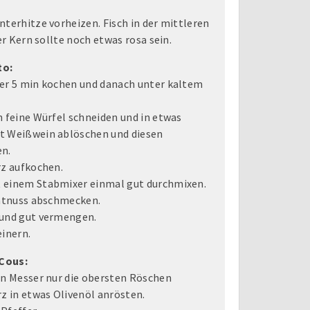
nterhitze vorheizen. Fisch in der mittleren
er Kern sollte noch etwas rosa sein.
to:
ser 5 min kochen und danach unter kaltem
n feine Würfel schneiden und in etwas
t Weißwein ablöschen und diesen
en.
rz aufkochen.
 einem Stabmixer einmal gut durchmixen.
katnuss abschmecken.
 und gut vermengen.
einern.
Cous:
en Messer nur die obersten Röschen
rz in etwas Olivenöl anrösten.