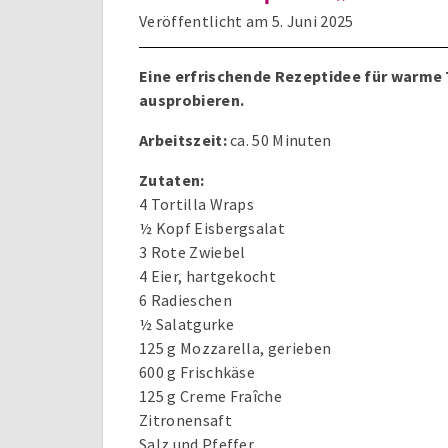
Veröffentlicht am
5. Juni 2025
Eine erfrischende Rezeptidee für warme
ausprobieren.
Arbeitszeit:
ca. 50 Minuten
Zutaten:
4 Tortilla Wraps
½ Kopf Eisbergsalat
3 Rote Zwiebel
4 Eier, hartgekocht
6 Radieschen
½ Salatgurke
125 g Mozzarella, gerieben
600 g Frischkäse
125 g Creme Fraîche
Zitronensaft
Salz und Pfeffer