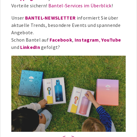
Vorteile sichern!
Bantel-Services im Überblick
!
Unser
BANTEL-NEWSLETTER
informiert Sie über
aktuelle Trends, besondere Events und spannende
Angebote.
Schon Bantel auf
Facebook
,
Instagram
,
YouTube
und
LinkedIn
gefolgt?