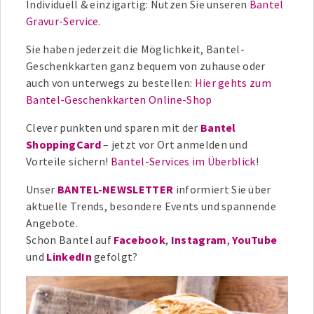
Individuell & einzigartig: Nutzen Sie unseren
Bantel
Gravur-Service
.
Sie haben jederzeit die Möglichkeit, Bantel-
Geschenkkarten ganz bequem von zuhause oder
auch von unterwegs zu bestellen:
Hier gehts zum
Bantel-Geschenkkarten Online-Shop
Clever punkten und sparen mit der
Bantel
ShoppingCard
– jetzt vor Ort anmelden und
Vorteile sichern!
Bantel-Services im Überblick
!
Unser
BANTEL-NEWSLETTER
informiert Sie über
aktuelle Trends, besondere Events und spannende
Angebote.
Schon Bantel auf
Facebook
,
Instagram
,
YouTube
und
LinkedIn
gefolgt?