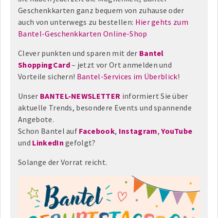
Geschenkkarten ganz bequem von zuhause oder
auch von unterwegs zu bestellen:
Hier gehts zum
Bantel-Geschenkkarten Online-Shop
Clever punkten und sparen mit der
Bantel
ShoppingCard
– jetzt vor Ort anmelden und
Vorteile sichern!
Bantel-Services im Überblick
!
Unser
BANTEL-NEWSLETTER
informiert Sie über
aktuelle Trends, besondere Events und spannende
Angebote.
Schon Bantel auf
Facebook
,
Instagram
,
YouTube
und
LinkedIn
gefolgt?
Solange der Vorrat reicht.