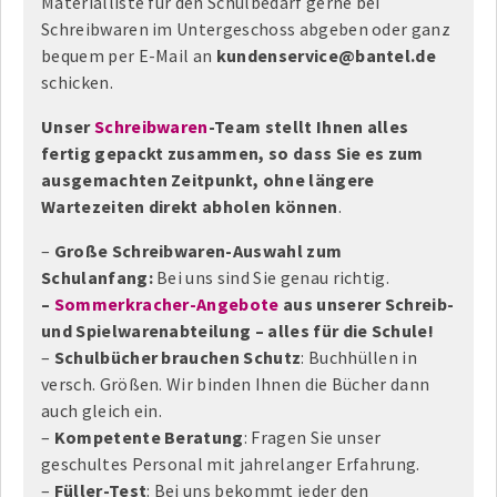
Materialliste für den Schulbedarf gerne bei
Schreibwaren im Untergeschoss abgeben oder ganz
bequem per E-Mail an
kundenservice@bantel.de
schicken.
Unser
Schreibwaren
-Team stellt Ihnen alles
fertig gepackt zusammen, so dass Sie es zum
ausgemachten Zeitpunkt, ohne längere
Wartezeiten direkt abholen können
.
–
Große Schreibwaren-Auswahl zum
Schulanfang:
Bei uns sind Sie genau richtig.
–
Sommerkracher-Angebote
aus unserer Schreib-
und Spielwarenabteilung – alles für die Schule!
–
Schulbücher brauchen Schutz
: Buchhüllen in
versch. Größen. Wir binden Ihnen die Bücher dann
auch gleich ein.
–
Kompetente Beratung
: Fragen Sie unser
geschultes Personal mit jahrelanger Erfahrung.
–
Füller-Test
: Bei uns bekommt jeder den