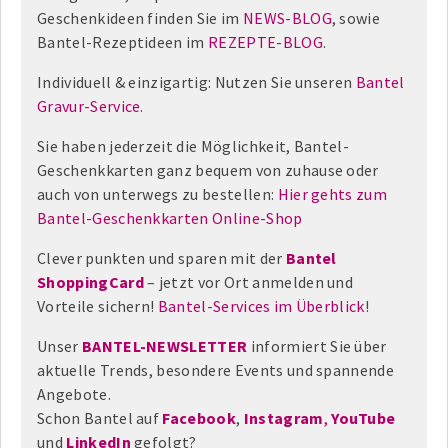
Geschenkideen finden Sie im
NEWS-BLOG
, sowie
Bantel-Rezeptideen im
REZEPTE-BLOG
.
Individuell & einzigartig: Nutzen Sie unseren
Bantel
Gravur-Service
.
Sie haben jederzeit die Möglichkeit, Bantel-
Geschenkkarten ganz bequem von zuhause oder
auch von unterwegs zu bestellen:
Hier gehts zum
Bantel-Geschenkkarten Online-Shop
Clever punkten und sparen mit der
Bantel
ShoppingCard
– jetzt vor Ort anmelden und
Vorteile sichern!
Bantel-Services im Überblick
!
Unser
BANTEL-NEWSLETTER
informiert Sie über
aktuelle Trends, besondere Events und spannende
Angebote.
Schon Bantel auf
Facebook
,
Instagram
,
YouTube
und
LinkedIn
gefolgt?