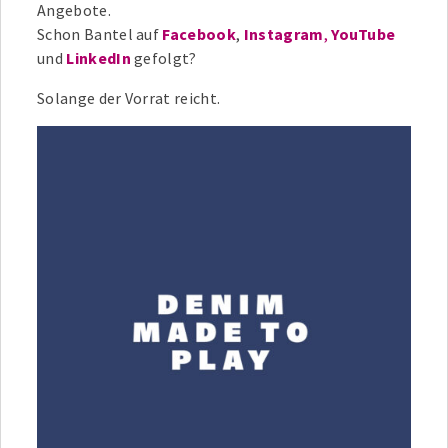
Angebote.
Schon Bantel auf
Facebook
,
Instagram
,
YouTube
und
LinkedIn
gefolgt?
Solange der Vorrat reicht.