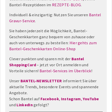
Bantel-Rezeptideen im
REZEPTE-BLOG
.
Individuell & einzigartig: Nutzen Sie unseren
Bantel
Gravur-Service
.
Sie haben jederzeit die Möglichkeit, Bantel-
Geschenkkarten ganz bequem von zuhause oder
auch von unterwegs zu bestellen:
Hier gehts zum
Bantel-Geschenkkarten Online-Shop
Clever punkten und sparen mit der
Bantel
ShoppingCard
– jetzt vor Ort anmelden und
Vorteile sichern!
Bantel-Services im Überblick
!
Unser
BANTEL-NEWSLETTER
informiert Sie über
aktuelle Trends, besondere Events und spannende
Angebote.
Schon Bantel auf
Facebook
,
Instagram
,
YouTube
und
LinkedIn
gefolgt?