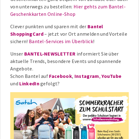
von unterwegs zu bestellen:
Hier gehts zum Bantel-
Geschenkkarten Online-Shop
Clever punkten und sparen mit der
Bantel
ShoppingCard
– jetzt vor Ort anmelden und Vorteile
sichern!
Bantel-Services im Überblick
!
Unser
BANTEL-NEWSLETTER
informiert Sie über
aktuelle Trends, besondere Events und spannende
Angebote.
Schon Bantel auf
Facebook
,
Instagram
,
YouTube
und
LinkedIn
gefolgt?